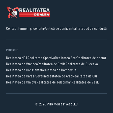
Contact
Termeni și condiții
Politică de confidențialitate
Cod de conduită
Parteneri:
Realitatea.NET
Realitatea Sportiva
Realitatea Star
Realitatea de Neamt
Realitatea de Vrancea
Realitatea de Braila
Realitatea de Suceava
Realitatea de Constanta
Realitatea de Dambovita
Realitatea de Caras-Severin
Realitatea de Arad
Realitatea de Cluj
Realitatea de Craiova
Realitatea de Teleorman
Realitatea de Vaslui
© 2026 PHG Media Invest LLC
Facebook
YouTube