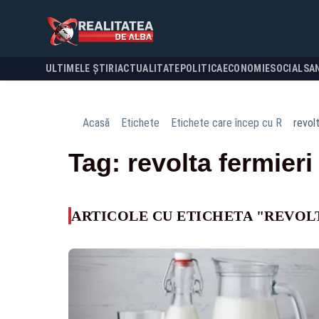
ULTIMELE ȘTIRI
ACTUALITATE
POLITICA
ECONOMIE
SOCIAL
SA
Acasă
Etichete
Etichete care încep cu R
revol
Tag: revolta fermieri
ARTICOLE CU ETICHETA "REVOL