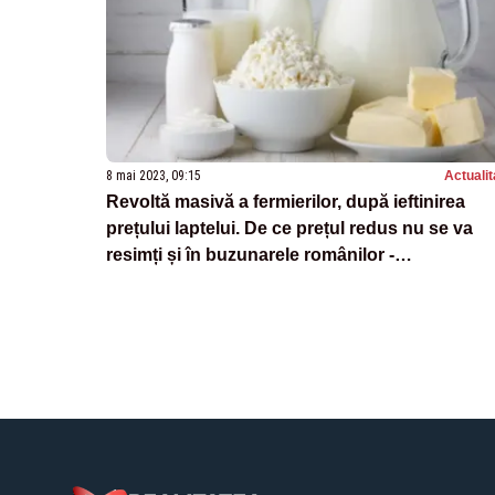
8 mai 2023, 09:15
Actualit
Revoltă masivă a fermierilor, după ieftinirea
prețului laptelui. De ce prețul redus nu se va
resimți și în buzunarele românilor -
Avertismentul producătorilor