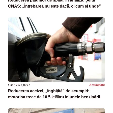
Reducerea paturilor de spital, în analiză. Șeful
CNAS: „Întrebarea nu este dacă, ci cum și unde”
5 apr. 2026, 09:22
Actualitate
Reducerea accizei, „înghițită” de scumpiri:
motorina trece de 10,5 lei/litru în unele benzinării