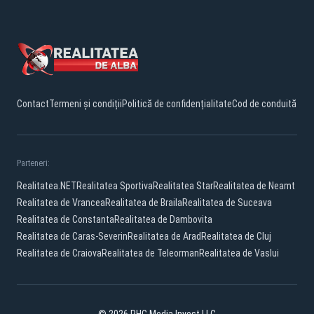
Contact
Termeni și condiții
Politică de confidențialitate
Cod de conduită
Parteneri:
Realitatea.NET
Realitatea Sportiva
Realitatea Star
Realitatea de Neamt
Realitatea de Vrancea
Realitatea de Braila
Realitatea de Suceava
Realitatea de Constanta
Realitatea de Dambovita
Realitatea de Caras-Severin
Realitatea de Arad
Realitatea de Cluj
Realitatea de Craiova
Realitatea de Teleorman
Realitatea de Vaslui
© 2026 PHG Media Invest LLC