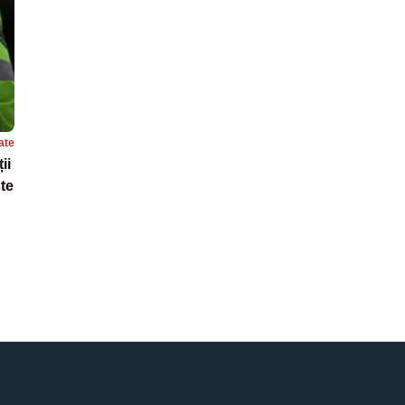
ate
ii
ste