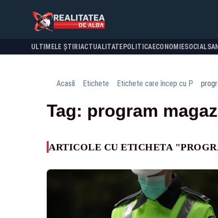
ULTIMELE ȘTIRI
ACTUALITATE
POLITICA
ECONOMIE
SOCIAL
SA
Acasă
Etichete
Etichete care încep cu P
prog
Tag: program magaz
ARTICOLE CU ETICHETA "PROG