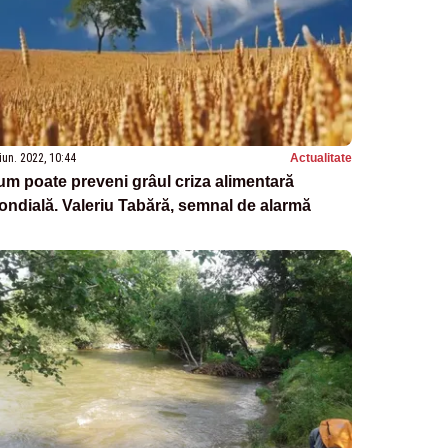
iun. 2022, 10:44
Actualitate
m poate preveni grâul criza alimentară
ndială. Valeriu Tabără, semnal de alarmă