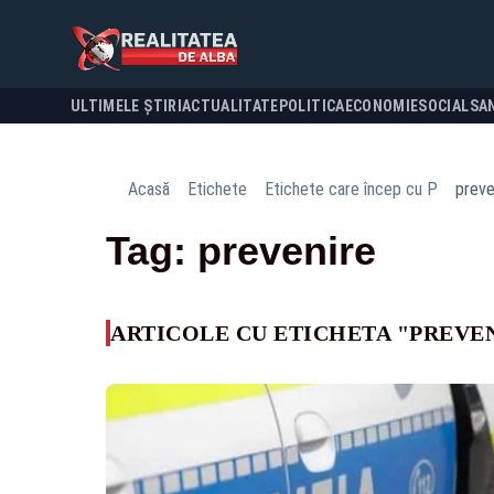
ULTIMELE ȘTIRI
ACTUALITATE
POLITICA
ECONOMIE
SOCIAL
SA
Acasă
Etichete
Etichete care încep cu P
preve
Tag: prevenire
ARTICOLE CU ETICHETA "PREVE