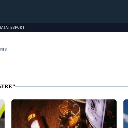
NATATE
SPORT
nire
NIRE"