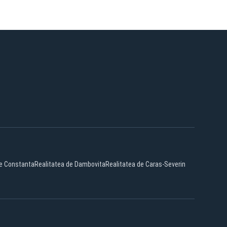
de Constanta
Realitatea de Dambovita
Realitatea de Caras-Severin
Facebook
YouTube