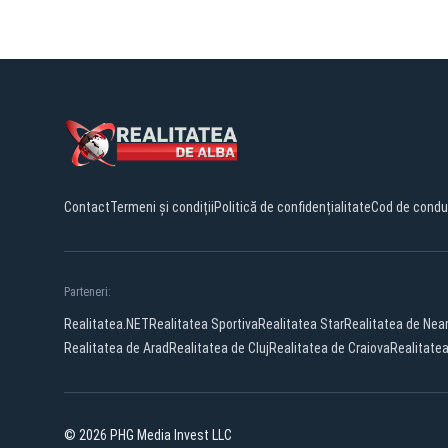
Contact
Termeni și condiții
Politică de confidențialitate
Cod de condu
Parteneri:
Realitatea.NET
Realitatea Sportiva
Realitatea Star
Realitatea de Ne
Realitatea de Arad
Realitatea de Cluj
Realitatea de Craiova
Realitate
© 2026 PHG Media Invest LLC