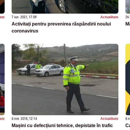
ate
7 iun. 2021, 17:09
Actualitate
26 
Activitați pentru prevenirea răspândirii noului
Mă
coronavirus
ate
6 nov. 2018, 12:14
Actualitate
6 n
Mașini cu defecțiuni tehnice, depistate în trafic
Ca