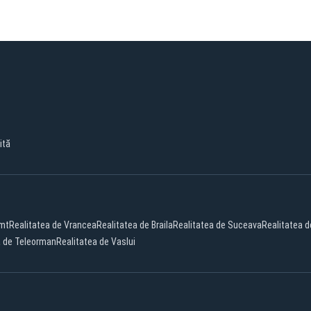
ită
amt
Realitatea de Vrancea
Realitatea de Braila
Realitatea de Suceava
Realitatea 
a de Teleorman
Realitatea de Vaslui