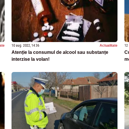
ate
10 aug. 2022, 14:36
Actualitate
12 
Atenție la consumul de alcool sau substanțe
Cu
interzise la volan!
mo