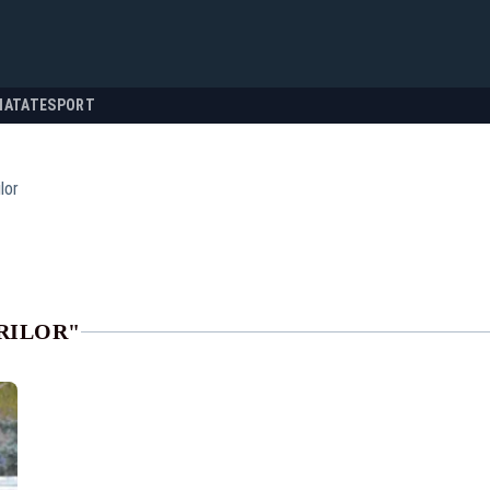
NATATE
SPORT
ilor
RILOR"