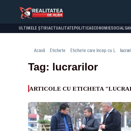
ULTIMELE ȘTIRI
ACTUALITATE
POLITICA
ECONOMIE
SOCIAL
SA
Acasă
Etichete
Etichete care încep cu L
lucrar
Tag: lucrarilor
ARTICOLE CU ETICHETA "LUCRA