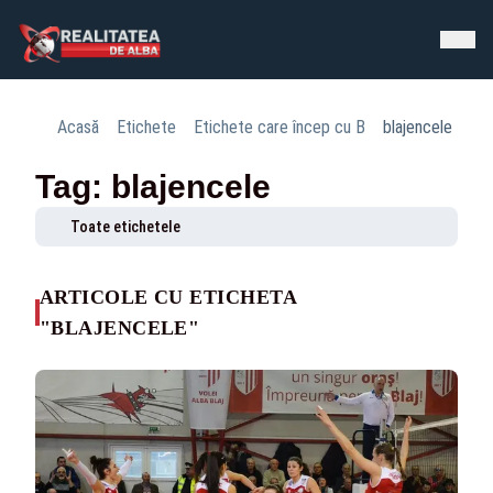
Acasă
Etichete
Etichete care încep cu B
blajencele
Tag: blajencele
Toate etichetele
ARTICOLE CU ETICHETA
"BLAJENCELE"