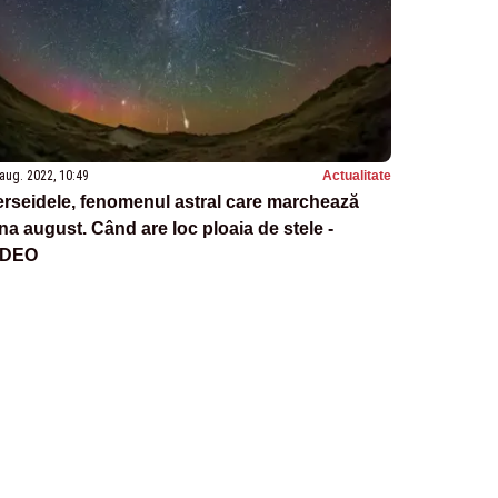
aug. 2022, 10:49
Actualitate
rseidele, fenomenul astral care marchează
na august. Când are loc ploaia de stele -
IDEO