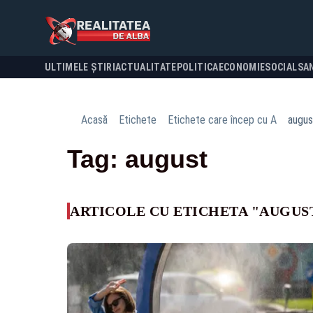
ULTIMELE ȘTIRI
ACTUALITATE
POLITICA
ECONOMIE
SOCIAL
SA
Acasă
Etichete
Etichete care încep cu A
augus
Tag: august
ARTICOLE CU ETICHETA "AUGUS