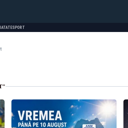
NATATE
SPORT
t
T"