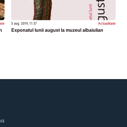
ate
5 aug. 2019, 11:37
Actualitate
n
Exponatul lunii august la muzeul albaiulian
ită