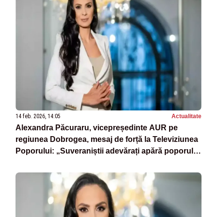
14 feb. 2026, 14:05
Actualitate
Alexandra Păcuraru, vicepreședinte AUR pe
regiunea Dobrogea, mesaj de forță la Televiziunea
Poporului: „Suveraniștii adevărați apără poporul.
Cei care mă atacă s-au vândut și se sfâșie unii pe
alții” - VIDEO