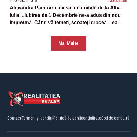
1 dec. 2025, 10:55
Actualitate
Alexandra Păcuraru, mesaj de unitate de la Alba
Iulia: „Iubirea de 1 Decembrie ne-a adus din nou
împreună. Când vă temeți, scoateți crucea – ea
aduce lumină și curaj”
Mai Multe
Contact
Termeni și condiții
Politică de confidențialitate
Cod de conduită