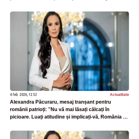
anticipate”
4 feb. 2026, 12:52
Actualitate
Alexandra Păcuraru, mesaj tranșant pentru
românii patrioți: ”Nu vă mai lăsați călcați în
picioare. Luați atitudine și implicați-vă, România nu
este de vânzare” - VIDEO