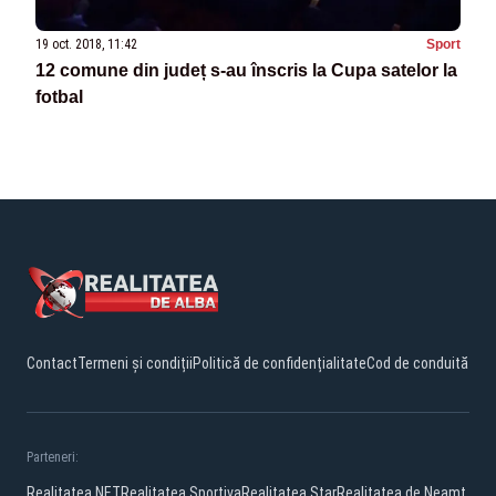
19 oct. 2018, 11:42
Sport
12 comune din județ s-au înscris la Cupa satelor la
fotbal
Contact
Termeni și condiții
Politică de confidențialitate
Cod de conduită
Parteneri:
Realitatea.NET
Realitatea Sportiva
Realitatea Star
Realitatea de Neamt